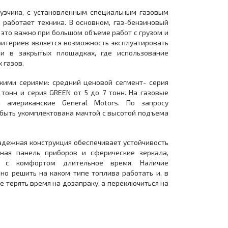
рузчика, с установленным специальным газовым
работает техника. В основном, газ-бензиновый
 это важно при большом объеме работ с грузом и
ритериев является возможность эксплуатировать
 и в закрытых площадках, где использование
ых газов.
кими сериями: средний ценовой сегмент- серия
 тонн и серия GREEN от 5 до 7 тонн. На газовые
и американские General Motors. По запросу
 быть укомплектована мачтой с высотой подъема
Надежная конструкция обеспечивает устойчивость
нная панель приборов и сферические зеркала,
у с комфортом длительное время. Наличие
но решить на каком типе топлива работать и, в
е терять время на дозапраку, а переключиться на