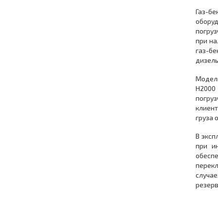
Газ-бе
оборуд
погруз
при на
газ-б
дизель
Модель
H2000 
погру
клиент
груза 
В эксп
при и
обесп
перекл
случае
резерв