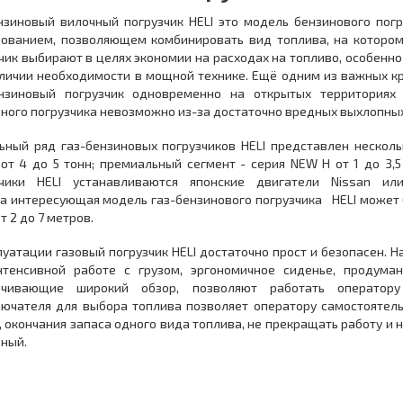
нзиновый вилочный погрузчик HELI это модель бензинового пог
ованием, позволяющем комбинировать вид топлива, на котором 
чик выбирают в целях экономии на расходах на топливо, особенно
личии необходимости в мощной технике. Ещё одним из важных к
ензиновый погрузчик одновременно на открытых территориях
ного погрузчика невозможно из-за достаточно вредных выхлопн
ный ряд газ-бензиновых погрузчиков HELI представлен несколь
от 4 до 5 тонн; премиальный сегмент - серия NEW H от 1 до 3,5
зчики HELI устанавливаются японские двигатели Nissan ил
а интересующая модель газ-бензинового погрузчика HELI может
от 2 до 7 метров.
луатации газовый погрузчик HELI достаточно прост и безопасен. 
нтенсивной работе с грузом, эргономичное сиденье, продума
ечивающие широкий обзор, позволяют работать оператор
ючателя для выбора топлива позволяет оператору самостоятель
, окончания запаса одного вида топлива, не прекращать работу и н
ный.