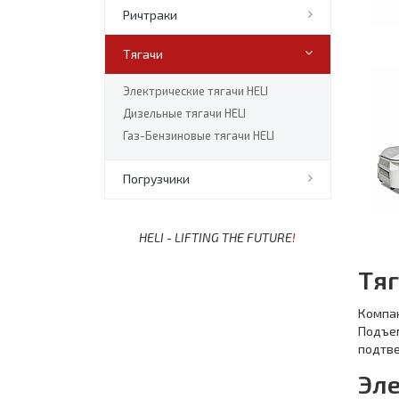
Ричтраки
Тягачи
Электрические тягачи HELI
Дизельные тягачи HELI
Газ-Бензиновые тягачи HELI
Погрузчики
HELI - LIFTING THE FUTURE
!
Тяг
Компа
Подъем
подтве
Эл