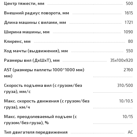
Центр тяжести, мм
500
Внешний радиус поворота, мм
1615
Длина машины с вилами, мм
1721
Ширина машины, мм
1090
Клиренс, мм
80
Ход мачты (выдвижения), мм
550
Размеры вил (ДхШхТ), мм
35x100x920
AST (размеры паллеты 1000*1000 мм)
2760
мм)
Скорость подъема вил (с грузом/без
310/500
груза), мм/с
Макс. скорость движения (с грузом/без
10/10.5
груза), км/ч
Макс. преодолеваемый подъем (с
10/15
грузом/без груза), %
Тип двигателя передвижения
AC