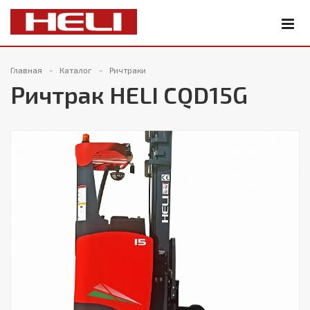
Главная
Каталог
Ричтраки
Ричтрак HELI CQD15G