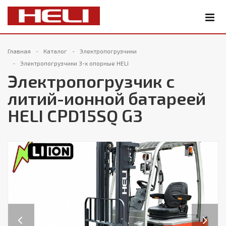
Главная
Каталог
Электропогрузчики
Электропогрузчики 3-х опорные HELI
Электропогрузчик с
литий-ионной батареей
HELI CPD15SQ G3
Previous
Next