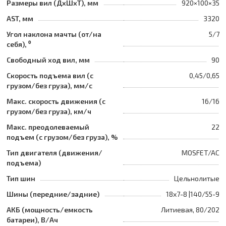
Размеры вил (ДхШхТ), мм
920×100×35
AST, мм
3320
Угол наклона мачты (от/на
5/7
себя), ⁰
Свободный ход вил, мм
90
Скорость подъема вил (с
0,45/0,65
грузом/без груза), мм/с
Макс. скорость движения (с
16/16
грузом/без груза), км/ч
Макс. преодолеваемый
22
подъем (с грузом/без груза), %
Тип двигателя (движения/
MOSFET/AC
подъема)
Тип шин
Цельнолитые
Шины (передние/задние)
18x7-8 |140/55-9
АКБ (мощность/емкость
Литиевая, 80/202
батареи), В/Ач