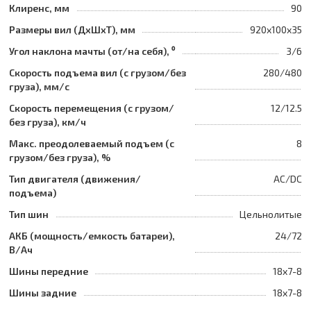
Клиренс, мм
90
Размеры вил (ДхШхТ), мм
920x100x35
Угол наклона мачты (от/на себя), ⁰
3/6
Скорость подъема вил (с грузом/без
280/480
груза), мм/с
Скорость перемещения (с грузом/
12/12.5
без груза), км/ч
Макс. преодолеваемый подъем (с
8
грузом/без груза), %
Тип двигателя (движения/
AC/DC
подъема)
Тип шин
Цельнолитые
АКБ (мощность/емкость батареи),
24/72
В/Ач
Шины передние
18x7-8
Шины задние
18x7-8