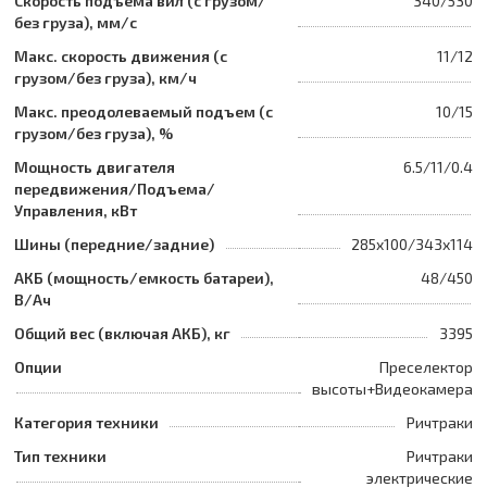
Скорость подъема вил (с грузом/
340/530
без груза), мм/с
Макс. скорость движения (с
11/12
грузом/без груза), км/ч
Макс. преодолеваемый подъем (с
10/15
грузом/без груза), %
Мощность двигателя
6.5/11/0.4
передвижения/Подъема/
Управления, кВт
Шины (передние/задние)
285x100/343x114
АКБ (мощность/емкость батареи),
48/450
В/Ач
Общий вес (включая АКБ), кг
3395
Опции
Преселектор
высоты+Видеокамера
Категория техники
Ричтраки
Тип техники
Ричтраки
электрические