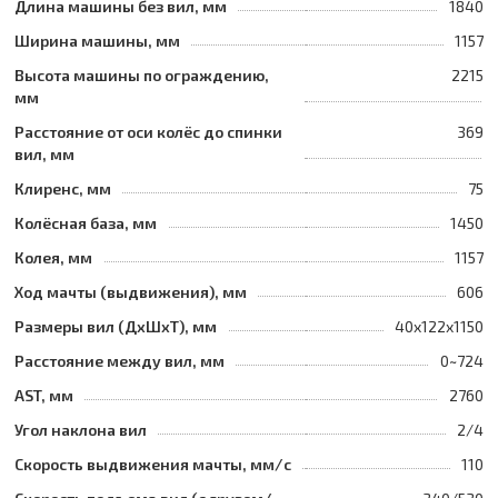
Длина машины без вил, мм
1840
Ширина машины, мм
1157
Высота машины по ограждению,
2215
мм
Расстояние от оси колёс до спинки
369
вил, мм
Клиренс, мм
75
Колёсная база, мм
1450
Колея, мм
1157
Ход мачты (выдвижения), мм
606
Размеры вил (ДхШхТ), мм
40x122x1150
Расстояние между вил, мм
0~724
AST, мм
2760
Угол наклона вил
2/4
Скорость выдвижения мачты, мм/с
110